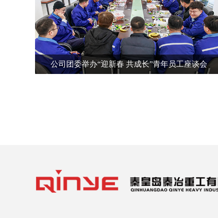
公司团委举办“迎新春 共成长”青年员工座谈会