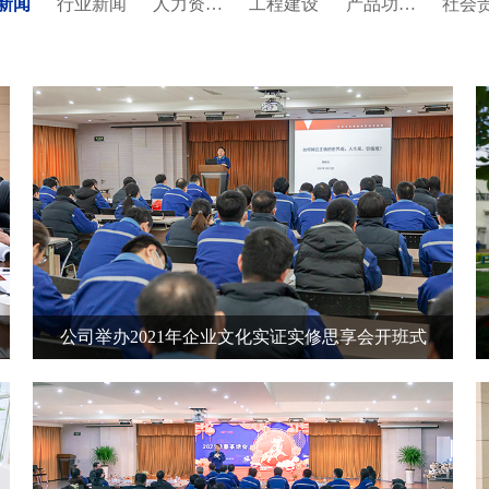
新闻
行业新闻
人力资源新闻
工程建设
产品功能承包
社会
公司举办2021年企业文化实证实修思享会开班式