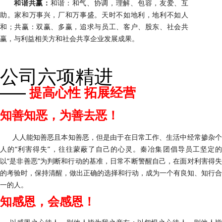
和谐共赢：
和谐：和气、协调，理解、包容，友爱、互
助。家和万事兴，厂和万事盛。天时不如地利，地利不如人
和；共赢：双赢、多赢，追求与员工、客户、股东、社会共
赢，与利益相关方和社会共享企业发展成果。
公司六项精进
——
提高心性 拓展经营
知善知恶，为善去恶！
人人能知善恶且本知善恶，但是由于在日常工作、生活中经常掺杂个
人的“利害得失”，往往蒙蔽了自己的心灵。秦冶集团倡导员工坚定的
以“是非善恶”为判断和行动的基准，日常不断警醒自己，在面对利害得失
的考验时，保持清醒，做出正确的选择和行动，成为一个有良知、知行合
一的人。
知感恩，会感恩！