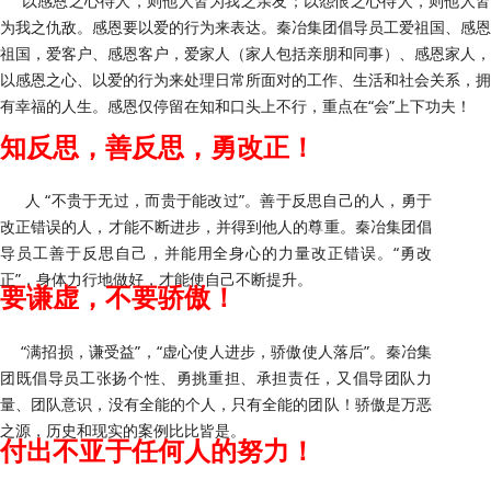
以感恩之心待人，则他人皆为我之亲友；以怨恨之心待人，则他人
为我之仇敌。感恩要以爱的行为来表达。秦冶集团倡导员工爱祖国、感恩
祖国，爱客户、感恩客户，爱家人（家人包括亲朋和同事）、感恩家人，
以感恩之心、以爱的行为来处理日常所面对的工作、生活和社会关系，拥
有幸福的人生。感恩仅停留在知和口头上不行，重点在“会”上下功夫！
知反思，善反思，勇改正！
人 “不贵于无过，而贵于能改过”。善于反思自己的人，勇于
改正错误的人，才能不断进步，并得到他人的尊重。秦冶集团倡
导员工善于反思自己，并能用全身心的力量改正错误。“勇改
正”，身体力行地做好，才能使自己不断提升。
要谦虚，不要骄傲！
“满招损，谦受益”，“虚心使人进步，骄傲使人落后”。秦冶集
团既倡导员工张扬个性、勇挑重担、承担责任，又倡导团队力
量、团队意识，没有全能的个人，只有全能的团队！骄傲是万恶
之源，历史和现实的案例比比皆是。
付出不亚于任何人的努力！