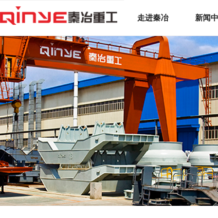
走进秦冶
新闻