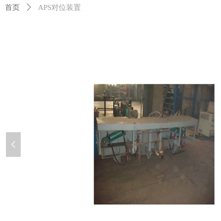
首页
ꄲ
APS对位装置
넳