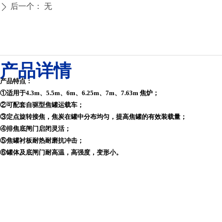
后一个：
无
ꄲ
产品详情
产品特点：
①适用于4.3m、5.5m、6m、6.25m、7m、7.63m 焦炉；
②可配套自驱型焦罐运载车；
③
定点旋转接焦，焦炭在罐中分布均匀，提高焦罐的有效装载量；
④
排焦底闸门启闭灵活；
⑤
焦罐衬板耐热耐磨抗冲击；
⑥罐体及底闸门耐高温，高强度，变形小。