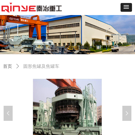
首页
ꄲ
圆形焦罐及焦罐车
넳
넲