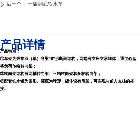
后一个：
一罐到底铁水车
ꄲ
产品详情
产品特点：
①车架为焊接双（单）弯梁“Ⅱ”形断面结构，两端有支座支承罐体，通过心盘
将负荷传给转向架
；
②转向架结构有两轴转向架、三轴转向架和多轴转向架；
③配套铁水罐为圆形、罐底为球形，罐体设有吊架，可实现与前方支柱的搭
接。