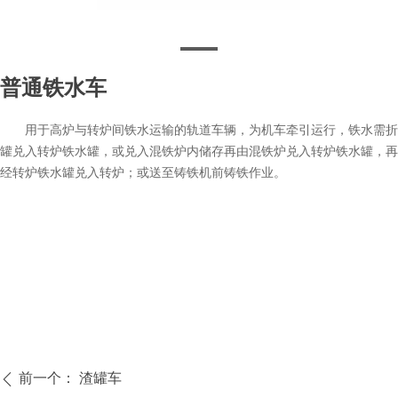
普通铁水车
普通铁水车
用于高炉与转炉间铁水运输的轨道车辆，为机车牵引运行，铁水需折
罐兑入转炉铁水罐，或兑入混铁炉内储存再由混铁炉兑入转炉铁水罐，再
经转炉铁水罐兑入转炉；或送至铸铁机前铸铁作业。
前一个：
渣罐车
ꄴ