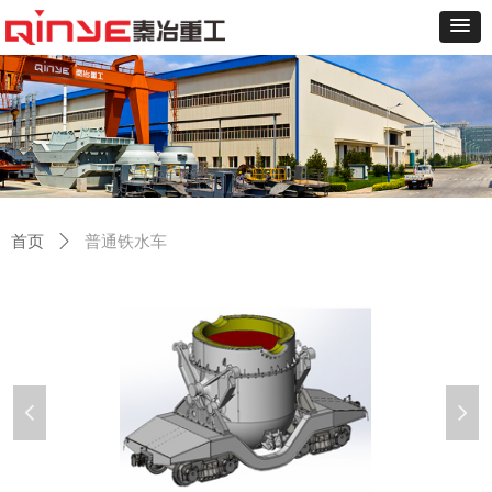
首页
ꄲ
普通铁水车
넳
넲