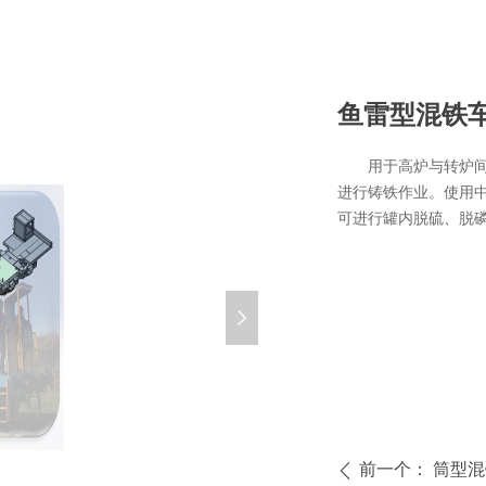
鱼雷型混铁
用于高炉与转炉
进行铸铁作业。使用
可进行罐内脱硫、脱
넲
前一个：
筒型混
ꄴ