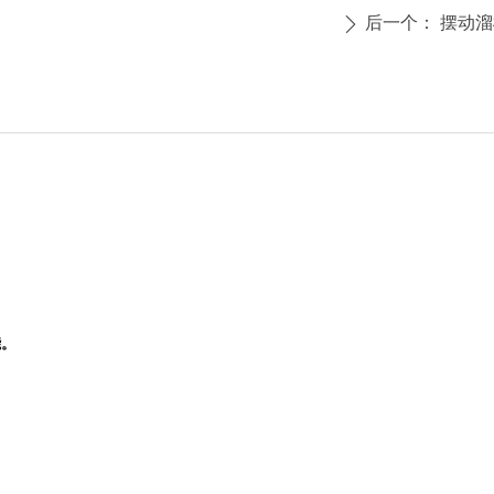
后一个：
摆动溜
ꄲ
1鱼雷型混铁车2245-245
能。