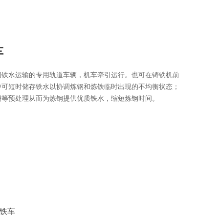
车
间铁水运输的专用轨道车辆，机车牵引运行。也可在铸铁机前
中可短时储存铁水以协调炼钢和炼铁临时出现的不均衡状态；
磷等预处理从而为炼钢提供优质铁水，缩短炼钢时间。
铁车