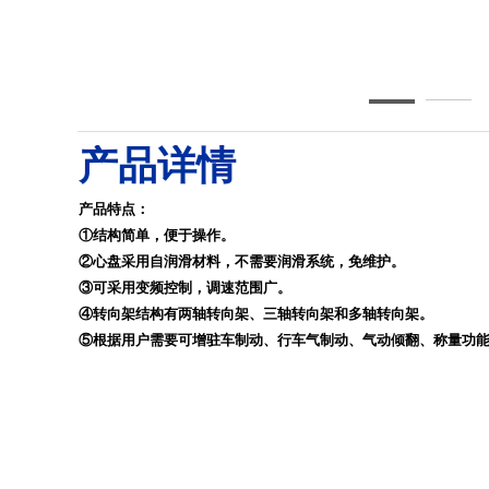
1鱼雷型混铁车1245-245
产品详情
产品特点：
①结构简单，便于操作。
②心盘采用自润滑材料，不需要润滑系统，免维护。
③
可采用变频控制，调速范围广。
④
转向架结构有两轴转向架、三轴转向架和多轴转向架。
⑤
根据用户需要可增驻车制动、行车气制动、气动倾翻、称量功