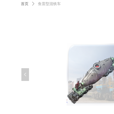
首页
ꄲ
鱼雷型混铁车
넳