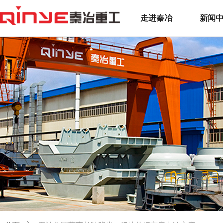
走进秦冶
新闻